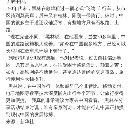
了解中国。
90年代末，黑林在敦煌租过一辆老式“飞鸽”自行车，从市
区骑到莫高窟；后来又在桂林、阳朔一带骑行。彼时，中
国的很多主干道还没铺沥青，有些地方只有石板路、土
路。
“现在完全不同。”黑林说。在他看来，过去30多年里，中
国的道路设施极大改善。“如今在中国很多地方，已经可以
长时间在低车流环境下骑行了。”
施密特对此也深有感触。他对记者说，过去前往偏远地
区，尤其是高原地区，往往受困于路途遥远、颠簸之苦；
如今，高铁网络不断延伸，甚至通达曾经的交通孤岛，旅
行便利性大幅提升。
黑林说，在中国旅行，体验感早已今非昔比。移动支付、
电子地图等数字技术深度嵌入出行各个环节，让旅行变得
更加便捷。“我真的非常建议大家去中国看看。”黑林在分
享活动结束时说，唯有亲身到访，才能在行走中真正触摸
到现代中国的发展脉搏。
来源：新华社