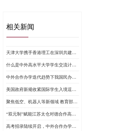
相关新闻
韩正访问白俄罗斯
习近平同金正恩举行会谈
记者手记：大国外交的“北京时间”
世界杯 | 小科普：世界杯比赛用球怎么还要充电
《学在中国：更好服务推动构建人类命运共同体》智库报告解析
新华网国际看点｜武契奇访华，中塞“铁杆友谊”增加了哪些新“成色”？
樊振东助萨尔布吕肯首夺乒乓球德甲三冠王
2026年世界青年发展论坛聚焦青年引领发展
神舟二十三号丨神舟再上九万里 风雷激荡七十年——写在神舟二十三号载人飞船成功发射之际
教育添智慧 合作增动能——2026中国—东盟教育交流周综述
天津大学携手香港理工在深圳共建未来技术学院
什么是中外高水平大学学生交流计划？
中外合作办学迭代趋势下我国民办高等教育发展影响与中长期预判
美国政府新规收紧国际学生入境逗留期限
聚焦低空、机器人等新领域 教育部增补27个职业教育专业
“双元制”赋能江苏太仓对德合作高质量发展
高考招录陆续开启，中外合作办学怎么看如何选