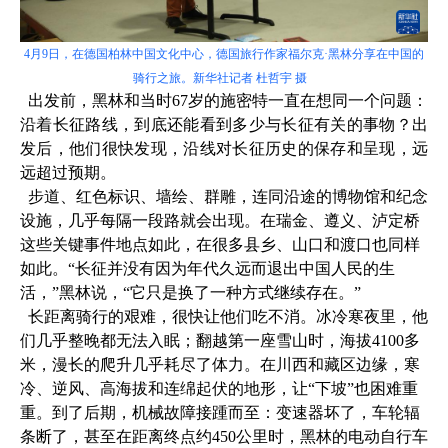
4月9日，在德国柏林中国文化中心，德国旅行作家福尔克·黑林分享在中国的
骑行之旅。新华社记者 杜哲宇 摄
出发前，黑林和当时67岁的施密特一直在想同一个问题：
沿着长征路线，到底还能看到多少与长征有关的事物？出
发后，他们很快发现，沿线对长征历史的保存和呈现，远
远超过预期。
步道、红色标识、墙绘、群雕，连同沿途的博物馆和纪念
设施，几乎每隔一段路就会出现。在瑞金、遵义、泸定桥
这些关键事件地点如此，在很多县乡、山口和渡口也同样
如此。“长征并没有因为年代久远而退出中国人民的生
活，”黑林说，“它只是换了一种方式继续存在。”
长距离骑行的艰难，很快让他们吃不消。冰冷寒夜里，他
们几乎整晚都无法入眠；翻越第一座雪山时，海拔4100多
米，漫长的爬升几乎耗尽了体力。在川西和藏区边缘，寒
冷、逆风、高海拔和连绵起伏的地形，让“下坡”也困难重
重。到了后期，机械故障接踵而至：变速器坏了，车轮辐
条断了，甚至在距离终点约450公里时，黑林的电动自行车