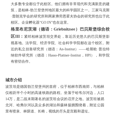
大多数专业都位于此校区。他们拥有非常现代和充满新意的建
筑，是柏林-勃兰登堡州地区最大的科学园区之一。三家马克斯
·普朗克学会的研究所和两家弗劳恩霍夫协会的研究所也位于此
校区。企业孵化器“GO:IN”也在这里。
格里布尼茨湖（德语：Griebnitzsee）巴贝斯堡综合校
区III：
紧邻柏林波茨坦交界处，靠近历史悠久的巴贝斯堡影
视基地。法学院、经济学院、社会科学学院都在这个校区。附
近的私立挂靠研究所（德语：An-Institut）——哈斯欧·普拉特
纳软件研究所（德语：Hasso-Plattner-Institut，HPI），和学院
有密切合作。
城市介绍
波茨坦是德国勃兰登堡州的首府，位于柏林市西南郊，与柏林
仅相距半个小时的高速铁路的路程。坐落于哈韦尔河边，人口
14万，是二战末期著名的波茨坦会议的召开之地。波茨坦被易
北河、哈弗尔河以及众多的湖泊和森林簇拥围绕着，附近公园
里有喷泉、林荫道、长椅，视线的尽头是宫殿和遗址。