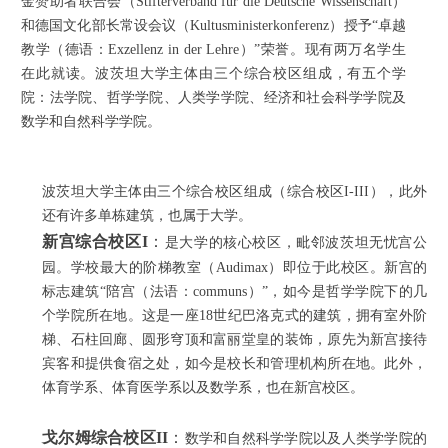
金赞助者联合会（Stifterverband für die Deutsche Wissenschaft）
和德国文化部长常设会议（Kultusministerkonferenz）授予“卓越
教学（德语：Exzellenz in der Lehre）”荣誉。现有两万名学生
在此就读。波茨坦大学主体由三个综合校区组成，有五个学
院：法学院、哲学学院、人类学学院、经济和社会科学学院及
数学和自然科学学院。
波茨坦大学主体由三个综合校区组成（综合校区I-III），此外
还有许多单栋建筑，也属于大学。
新宫综合校区I
：
是大学的核心校区，毗邻波茨坦无忧宫公
园。学校最大的阶梯教室（Audimax）即位于此校区。新宫的
标志建筑“陪宫（法语：communs）”，如今是哲学学院下的几
个学院所在地。这是一座18世纪巴洛克式的建筑，拥有室外阶
梯、石柱回廊、圆形穹顶和富丽堂皇的装饰，原先为新宫接待
宾客和提供食宿之处，如今是校长和管理机构所在地。此外，
体育学系、体育医学系以及数学系，也在新宫校区。
戈尔姆综合校区II
：
数学和自然科学学院以及人类学学院的