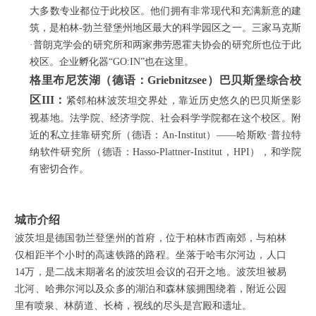
大多数专业都位于此校区。他们拥有非常现代和充满新意的建
筑，是柏林-勃兰登堡州地区最大的科学园区之一。三家马克斯
·普朗克学会的研究所和两家弗劳恩霍夫协会的研究所也位于此
校区。企业孵化器“GO:IN”也在这里。
格里布尼茨湖（德语：Griebnitzsee）巴贝斯堡综合校
区III：
紧邻柏林波茨坦交界处，靠近历史悠久的巴贝斯堡影
视基地。法学院、经济学院、社会科学学院都在这个校区。附
近的私立挂靠研究所（德语：An-Institut）——哈斯欧·普拉特
纳软件研究所（德语：Hasso-Plattner-Institut，HPI），和学院
有密切合作。
城市介绍
波茨坦是德国勃兰登堡州的首府，位于柏林市西南郊，与柏林
仅相距半个小时的高速铁路的路程。坐落于哈韦尔河边，人口
14万，是二战末期著名的波茨坦会议的召开之地。波茨坦被易
北河、哈弗尔河以及众多的湖泊和森林簇拥围绕着，附近公园
里有喷泉、林荫道、长椅，视线的尽头是宫殿和遗址。