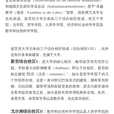
金赞助者联合会（Stifterverband für die Deutsche Wissenschaft）
和德国文化部长常设会议（Kultusministerkonferenz）授予“卓越
教学（德语：Exzellenz in der Lehre）”荣誉。现有两万名学生
在此就读。波茨坦大学主体由三个综合校区组成，有五个学
院：法学院、哲学学院、人类学学院、经济和社会科学学院及
数学和自然科学学院。
波茨坦大学主体由三个综合校区组成（综合校区I-III），此外
还有许多单栋建筑，也属于大学。
新宫综合校区I
：
是大学的核心校区，毗邻波茨坦无忧宫公
园。学校最大的阶梯教室（Audimax）即位于此校区。新宫的
标志建筑“陪宫（法语：communs）”，如今是哲学学院下的几
个学院所在地。这是一座18世纪巴洛克式的建筑，拥有室外阶
梯、石柱回廊、圆形穹顶和富丽堂皇的装饰，原先为新宫接待
宾客和提供食宿之处，如今是校长和管理机构所在地。此外，
体育学系、体育医学系以及数学系，也在新宫校区。
戈尔姆综合校区II
：
数学和自然科学学院以及人类学学院的