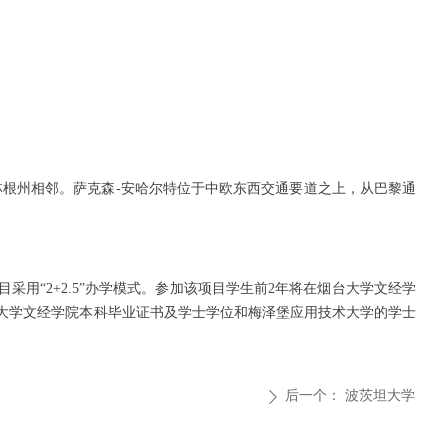
和图林根州相邻。萨克森-安哈尔特位于中欧东西交通要道之上，从巴黎通
项目采用“2+2.5”办学模式。参加该项目学生前2年将在烟台大学文经学
台大学文经学院本科毕业证书及学士学位和梅泽堡应用技术大学的学士
后一个：
波茨坦大学
ꄲ