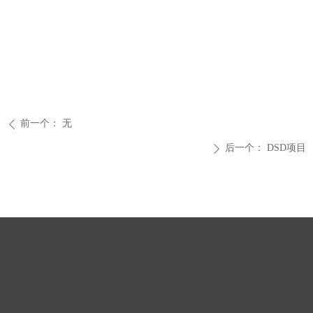
前一个：
无
ꄴ
后一个：
DSD项目
ꄲ